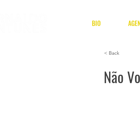
BIO
AGE
< Back
Não Vo