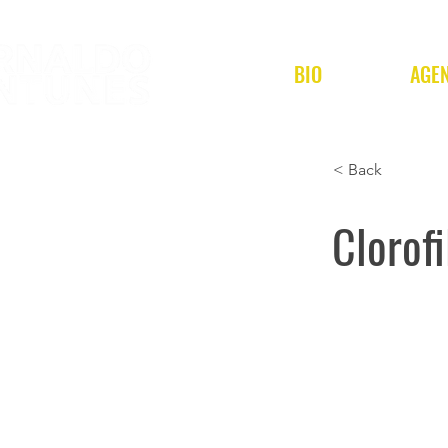
BIO
AGE
< Back
Clorofi