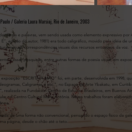
 Paulo / Galeria Laura Marsiaj, Rio de Janeiro, 2003
l das letras e palavras, vem sendo usada como elemento expressivo po
 E”, edição do autor, 1981) era todo caligráfico, movido pela idéia de u
tura manual, correspondências visuais dos recursos entoativos da voz.
o a essas pesquisas, entre outras formas de poesia visual, em exposiçõe
a exposição “ESCRITA À MÃO” foi, em parte, desenvolvida em 1998, qua
eogramas, Caligramas e etc.”, no Espaço de Arte Ybakatu, em Curitiba
, realizada na Fundación Centro de Estudos Brasileiros, em Buenos Ai
ulo, no Centro Cultural Maria Antônia. Novos trabalhos foram elaborad
ânea.
ada de uma forma não convencional, pensando o espaço físico da gale
a página, desde o chão até o teto.