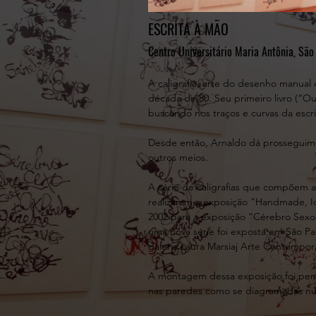
ESCRITA À MÃO
Centro Universitário Maria Antônia, São
A caligrafia, arte do desenho manua
década de 80. Seu primeiro livro (“Ou
buscando nos traços e curvas da escri
Desde então, Arnaldo dá prosseguiment
outros meios.
A série de caligrafias que compõem 
realizaram a exposição "Handmade, Id
2002 para a exposição “Cérebro Sexo”
uma nova série foi exposta em São Pa
galeria Laura Marsiaj Arte Contempor
A montagem dessa exposição foi pens
nas paredes como se diagramadas num