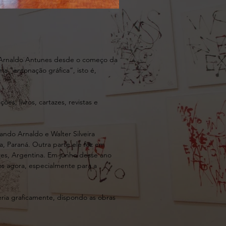
r Arnaldo Antunes desde o começo da
ma “entonação gráfica”, isto é,
s, livros, cartazes, revistas e
ndo Arnaldo e Walter Silveira
, Paraná. Outra parte ele fez em
res, Argentina. Em junho desse ano
os agora, especialmente para a
ria graficamente, dispondo as obras