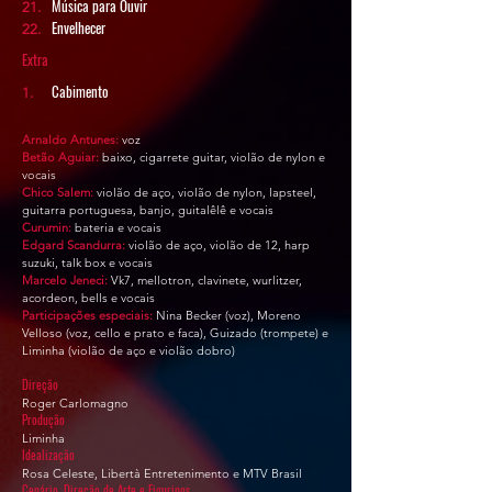
Música para Ouvir
21.
Envelhecer
22.
Extra
Cabimento
1.
​Arnaldo Antunes:
voz
Betão Aguiar:
baixo, cigarrete guitar, violão de nylon e
vocais
Chico Salem:
violão de aço, violão de nylon, lapsteel,
guitarra portuguesa, banjo, guitalêlê e vocais
Curumin:
bateria e vocais
Edgard Scandurra:
violão de aço, violão de 12, harp
suzuki, talk box e vocais
Marcelo Jeneci:
Vk7, mellotron, clavinete, wurlitzer,
acordeon, bells e vocais
Participações especiais:
Nina Becker (voz), Moreno
Velloso (voz, cello e prato e faca), Guizado (trompete) e
Liminha (violão de aço e violão dobro)
Direção
Roger Carlomagno
Produção
Liminha
Idealização
Rosa Celeste, Libertà Entretenimento e MTV Brasil
Cenário, Direção de Arte e Figurinos