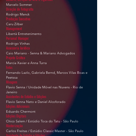
Marcelo Sommer
Direção de Fotografia
Rodrigo Menck
Produção Executiva
Caru Zilber
Management
Libertà Entretenimento
Personal Manager
Rodrigo Vinhas
Assessoria Jurídica
Caio Mariano - Senna & Mariano Advogados
Projeto Gráfico
Marcia Xavier e Anna Turra
Fotos
Fernando Lazlo, Gabriela Bernd, Marcos Vilas Boas e
Peetssa
Mixagem
Flavio Senna / Unidade Móvel nas Nuvens - Rio de
Janeiro
Assistentes de Estúdio e Edições
Flavio Senna Neto e Daniel Alcoforado
Edições Adicionais
Eduardo Chermont
Edições Digitais
Chico Salem / Estúdio Toca do Tatu - São Paulo
Masterização
Carlos Freitas / Estúdio Classic Master - São Paulo
Assistente de Estúdio e Edições