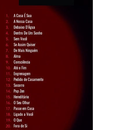
A Casa É Sua
1.
A Nossa Casa
2.
Debaixo D'Água
3.
Dentro De Um Sonho
4.
Sem Você
5.
Se Assim Quiser
6.
De Mais Ninguém
7.
Alma
8.
Consciência
9.
Até o Fim
10.
Engrenagem
11.
Pedido de Casamento
12.
Socorro
13.
Pop Zen
14.
Hereditário
15.
O Seu Olhar
16.
Passe em Casa
17.
Ligado a Você
18.
O Que
19.
Fora de Si
20.