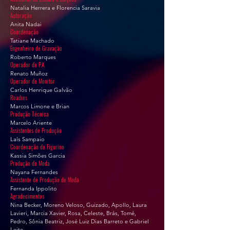
Natalia Herrera e Florencia Saravia
Autoração
Anita Nadai
Coordenação
Tatiane Machado
Engenheiro de Gravação
Roberto Marques
Operador de P.A.
Renato Muñoz
Operador de Monitor
Carlos Henrique Galvão
Roadies
Marcos Limone e Brian
Produção Técnica
Marcelo Ariente
Assistentes de Produção
Laís Sampaio
Coordenação de Figurino
Kassia Simões Garcia
Produção de Moda
Nayana Fernandes
Assistente de Produção de Moda
Fernanda Ippolito
Agradecimentos
Nina Becker, Moreno Veloso, Guizado, Apollo, Laura
Lavieri, Marcia Xavier, Rosa, Celeste, Brás, Tomé,
Pedro, Sônia Beatriz, José Luiz Dias Barreto e Gabriel
Leite.