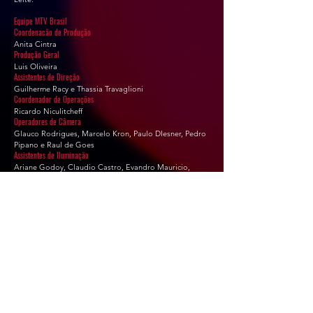
Equipe MTV Brasil
Coordenacão de Produção
Anita Cintra
Produção Geral
Luis Oliveira
Assistentes de Direção
Guilherme Racy e Thassia Travaglioni
Coordenador de Operações
Ricardo Niculitcheff
Operadores de Câmera
Glauco Rodrigues, Marcelo Kron, Paulo DIesner, Pedro
Pipano e Raul de Goes
Assistentes de Iluminação
Ariane Godoy, Claudio Castro, Evandro Mauricio,
Edson Silveira, Fabio Silveira e Luiz Eduardo Ribeiro
Operadores de Efeito
Francisco Ribeiro
Assistentes de Câmeras
Diego Rodrigues, Felipe Bueno Noberto, Leandro
Muniz, Marcelo Souza dos Santos e Rodrigo Paciência
Estanqueiro
Assistentes de Gravação
Luiz Coelho, Adeilson Yokota e Claudio Rufo
Operador de Protools
Marcelo Freitas
Operador de Áudio
Leandro Ribeiro