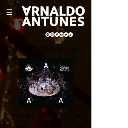
ACÚSTICO MTV [2012]
|
Rosa Celeste
A Casa É Sua
1.
04'18"
(Arnaldo Antunes / Ortinho)
A Nossa Casa
2.
03'21"