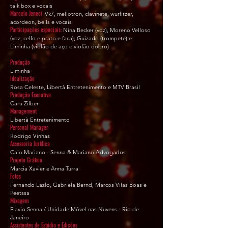
talk box e vocais
Marcelo Jeneci:
Vk7, mellotron, clavinete, wurlitzer,
acordeon, bells e vocais
Participações especiais:
Nina Becker (voz), Moreno Velloso
(voz, cello e prato e faca), Guizado (trompete) e
Liminha (violão de aço e violão dobro)
Produção
Liminha
Idealização
Rosa Celeste, Libertà Entretenimento e MTV Brasil
Produção Executiva
Caru Zilber
Management
Libertà Entretenimento
Personal Manager
Rodrigo Vinhas
Assessoria Jurídica
Caio Mariano - Senna & Mariano Advogados
Projeto Gráfico
Marcia Xavier e Anna Turra
Fotos
Fernando Lazlo, Gabriela Bernd, Marcos Vilas Boas e
Peetssa
Mixagem
Flavio Senna / Unidade Móvel nas Nuvens - Rio de
Janeiro
Assistentes de Estúdio e Edições