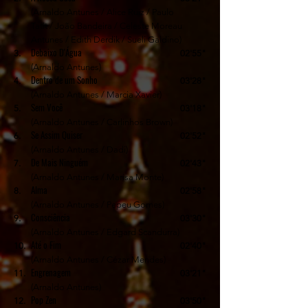
(Arnaldo Antunes / Alice Ruiz / Paulo
Tatit / João Bandeira / Celeste Moreau
Antunes / Edith Derdik / Sueli Galdino)
Debaixo D'Água
3.
02'55"
(Arnaldo Antunes)
Dentro de um Sonho
4.
03'28"
(Arnaldo Antunes / Marcia Xavier)
Sem Você
5.
03'18"
(Arnaldo Antunes / Carlinhos Brown)
Se Assim Quiser
6.
02'52"
(Arnaldo Antunes / Dadi)
De Mais Ninguém
7.
02'43"
(Arnaldo Antunes / Marisa Monte)
Alma
8.
02'58"
(Arnaldo Antunes / Pepeu Gomes)
Consciência
9.
03'30"
(Arnaldo Antunes / Edgard Scandurra)
Até o Fim
10.
02'40"
(Arnaldo Antunes / Cézar Mendes)
Engrenagem
11.
03'21"
(Arnaldo Antunes)
Pop Zen
12.
03'50"