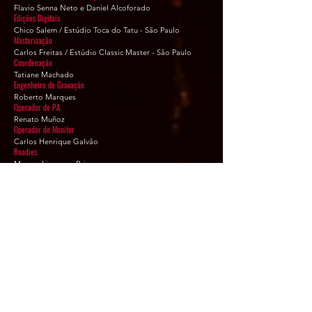
Flavio Senna Neto e Daniel Alcoforado
Edições Digitais
Chico Salem / Estúdio Toca do Tatu - São Paulo
Masterização
Carlos Freitas / Estúdio Classic Master - São Paulo
Coordenação
Tatiane Machado
Engenheiro de Gravação
Roberto Marques
Operador de P.A.
Renato Muñoz
Operador de Monitor
Carlos Henrique Galvão
Roadies
Marcos Limone e Brian
Produção Técnica
Marcelo Ariente
Assistentes de Produção
Laís Sampaio
Equipe MTV Brasil
Direção
Roger Carlomagno
Relações Artísticas
Leandro Barbosa
Imprensa
Anna Guerra