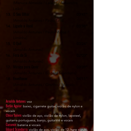
(Manuca Almeida / Lalado / Alexandre
Leão)
O Seu Olhar
13.
03'47"
(Arnaldo Antunes / Paulo Tatit)
Ligado a Você
14.
03'38"
(Arnaldo Antunes / Paulo Miklos /
Liminha)
O Quê
15.
03'24"
(Arnaldo Antunes)
Fora de Si
16.
02'03"
(Arnaldo Antunes)
Música para Ouvir
17.
03'39"
(Arnaldo Antunes / Edgard Scandurra)
Envelhecer
18.
04'11"
(Arnaldo Antunes / Ortinho / Marcelo
Jeneci)
​Arnaldo Antunes:
voz
Betão Aguiar:
baixo, cigarrete guitar, violão de nylon e
vocais
Chico Salem:
violão de aço, violão de nylon, lapsteel,
guitarra portuguesa, banjo, guitalêlê e vocais
Curumin:
bateria e vocais
Edgard Scandurra:
violão de aço, violão de 12, harp suzuki,