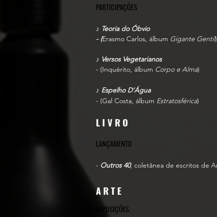
PARTICIPAÇÕES
♪
Teoria do Óbvio
- (
Erasmo Carlos, álbum
Gigante Gentil
)
♪
Versos Vegetarianos
- (Inquérito, álbum
Corpo e Alma
)
♪
Espelho D’Água
- (Gal Costa, álbum
Estratosférica
)
L I V R O
LANÇAMENTO
-
Outros 40
,
coletânea de escritos de 
A R T E
EXPOSIÇÕES