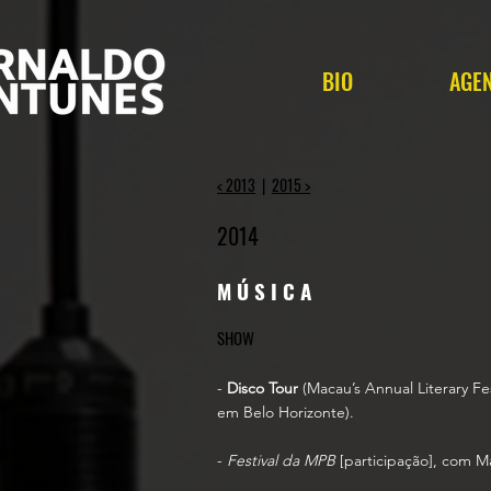
BIO
AGE
< 2013
|
2015 >
2014
M Ú S I C A
SHOW
-
Disco Tour
(
Macau’s Annual Literary Fe
em Belo Horizonte).
-
Festival da MPB
[participação]
, com Ma