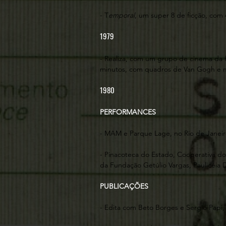
- T
emporal
, um super 8 de ficção, com
1979
- Realiza, com um grupo de cinema da 
minutos, com quadros de Van Gogh e m
1980
PERFORMANCES
- MAM e Parque Lage, no Rio de Janeir
- Pinacoteca do Estado, Cooperativa dos
da Fundação Getúlio Vargas, Paulicéia 
PUBLICAÇÕES
- Edita com Beto Borges e Sergio Papi, 