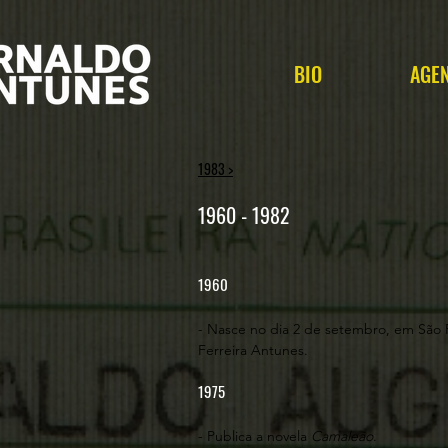
BIO
AGE
1983 >
1960 - 1982
1960
- Nasce no dia 2 de setembro, em São 
Ferreira Antunes.
1975
- Publica a novela
Camaleão
.