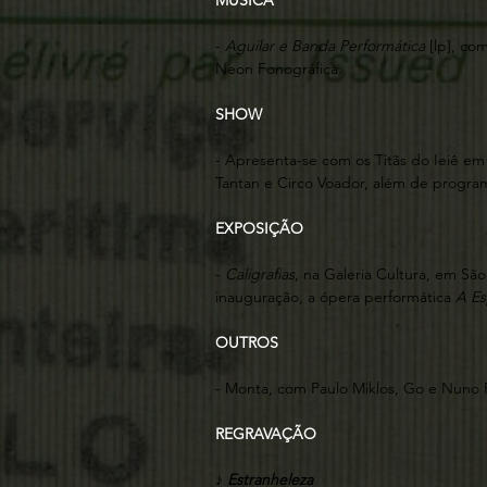
MÚSICA
-
Aguilar e Banda Performática
[lp], co
Neon Fonográfica.
SHOW
- Apresenta-se com os Titãs do Ieiê 
Tantan e Circo Voador, além de progra
EXPOSIÇÃO
-
Caligrafias
, na Galeria Cultura, em S
inauguração, a ópera performática
A Es
OUTROS
- Monta, com Paulo Miklos, Go e Nuno 
REGRAVAÇÃO
♪
Estranheleza