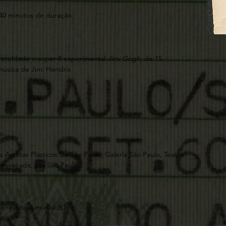
 40 minutos de duração.
faculdade o super 8 experimental
Jimi Gogh
, de 15
úsica de Jimi Hendrix.
o.
 Artistas Plásticos de São Paulo, Galeria São Paulo, Teatro
Desvairada, em São Paulo.
a revista
Almanak 80
.