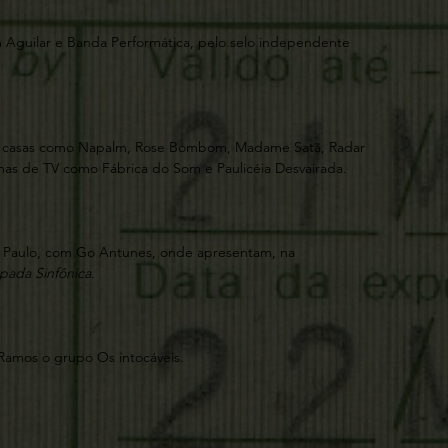
m Aguilar e Banda Performática, pelo selo independente
em casas como Napalm, Rose Bombom, Madame Satã, Radar
mas de TV como Fábrica do Som e Paulicéia Desvairada.
ão Paulo, com Go Antunes, onde apresentam, na
pada Sinfônica
.
Ramos o grupo Os intocáveis.