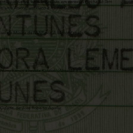
ente, pequenos livros impressos em xerox:
A Flecha Só Tem
 uma Árvore, um Piano e muitas Galinhas.
tival de Música da FAAP por
A Menor Estrela
.
e Nuno Ramos a revista
Kataloki (Almanak 81)
.
 Cidade
, de José Roberto Aguilar.