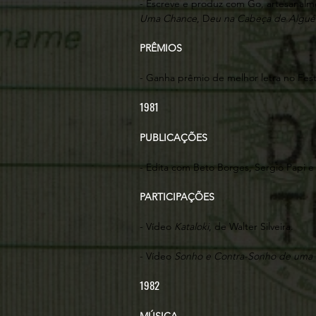
- Escreve e produz com Go, artesanalm
Uma Chance
, D
eu na Cabeça de Alguém
PRÊMIOS
- Ganha prêmio de melhor letra no Fes
1981
PUBLICAÇÕES
- Edita com Beto Borges, Sergio Papi 
PARTICIPAÇÕES
- Vídeo
Kataloki
, de Walter Silveira.
- Vídeo
Sonho e Contra-Sonho de uma
1982